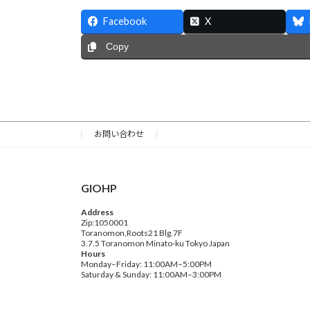
Facebook
X
Copy
お問い合わせ
GIOHP
Address
Zip:1050001
Toranomon,Roots21 Blg.7F
3.7.5 Toranomon Minato-ku Tokyo Japan
Hours
Monday–Friday: 11:00AM–5:00PM
Saturday & Sunday: 11:00AM–3:00PM