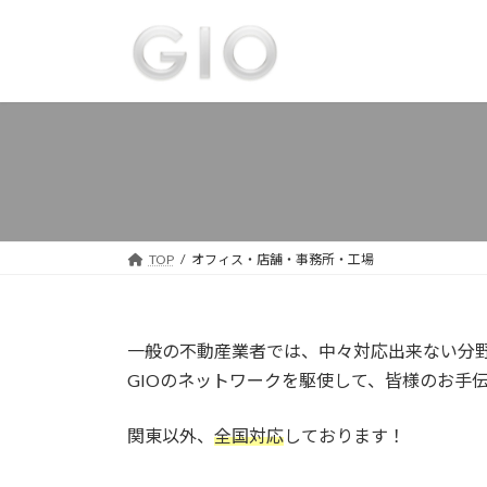
コ
ナ
ン
ビ
テ
ゲ
ン
ー
ツ
シ
へ
ョ
ス
ン
キ
に
ッ
移
プ
動
TOP
オフィス・店舗・事務所・工場
一般の不動産業者では、中々対応出来ない分
GIOのネットワークを駆使して、皆様のお手
関東以外、
全国対応
しております！